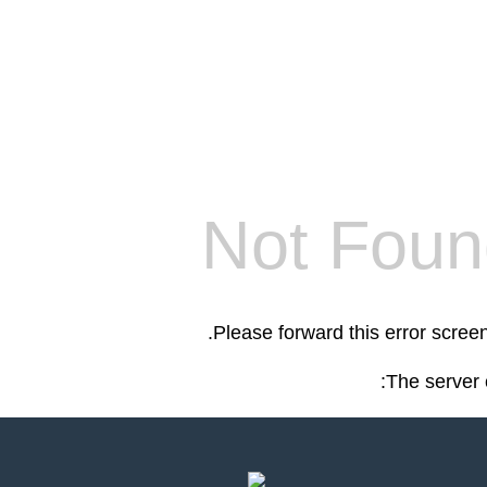
Not Foun
.
Please forward this error scree
The server 