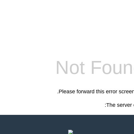
Not Foun
.
Please forward this error scree
The server 